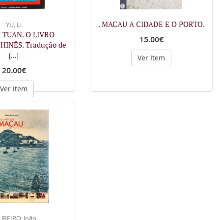
. MACAU A CIDADE E O PORTO.
YÜ, Li
U TUAN. O LIVRO
15.00€
HINÊS. Tradução de
[...]
Ver Item
20.00€
Ver Item
REIRO, João.