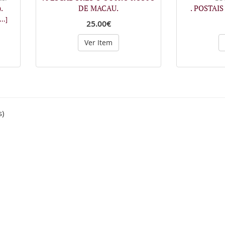
.
DE MACAU.
. POSTAI
...]
25.00€
Ver Item
s)