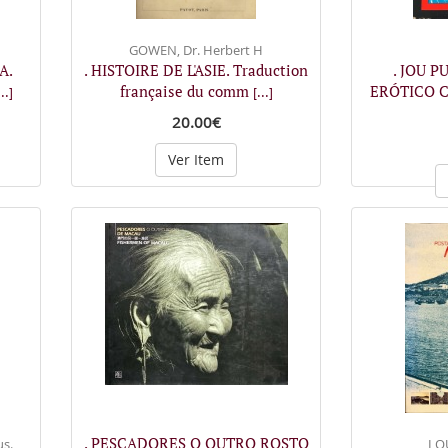
GOWEN, Dr. Herbert H
A.
. HISTOIRE DE L'ASIE. Traduction
. JOU P
française du comm
ERÓTICO C
...]
[...]
20.00€
Ver Item
. PESCADORES O OUTRO ROSTO
us.
LOU