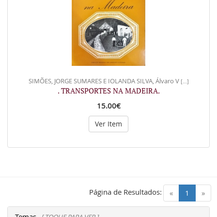
SIMÕES, JORGE SUMARES E IOLANDA SILVA, Álvaro V
[...]
. TRANSPORTES NA MADEIRA.
15.00€
Ver Item
Página de Resultados:
(current)
«
1
»
Temas
[ TOQUE PARA VER ]