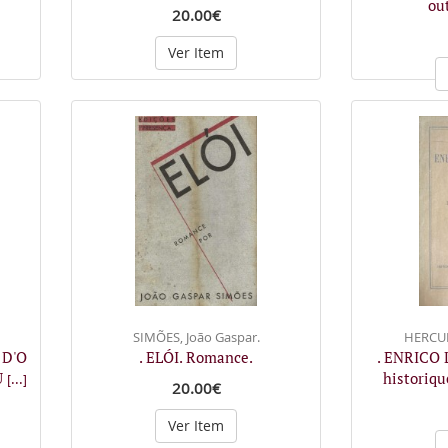
ou
20.00€
Ver Item
SIMÕES, João Gaspar.
HERCUL
 D'O
. ELÓI. Romance.
. ENRICO
U
historiqu
[...]
20.00€
Ver Item