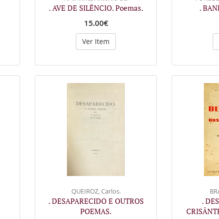
. AVE DE SILÊNCIO. Poemas.
. BAN
15.00€
Ver Item
QUEIROZ, Carlos.
BRA
. DESAPARECIDO E OUTROS
. DE
POEMAS.
CRISÂNTE