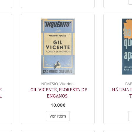
NEMÉSIO, Vitorino.
BAB
E
. GIL VICENTE, FLORESTA DE
. HÁ UMA 
.
ENGANOS.
T
10.00€
Ver Item