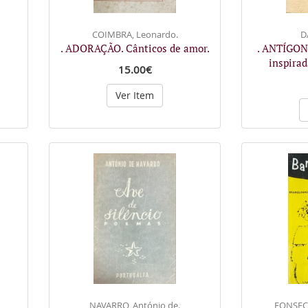
COIMBRA, Leonardo.
D
. ADORAÇÃO. Cânticos de amor.
. ANTÍGONA
inspira
15.00€
Ver Item
NAVARRO, António de.
FONSECA