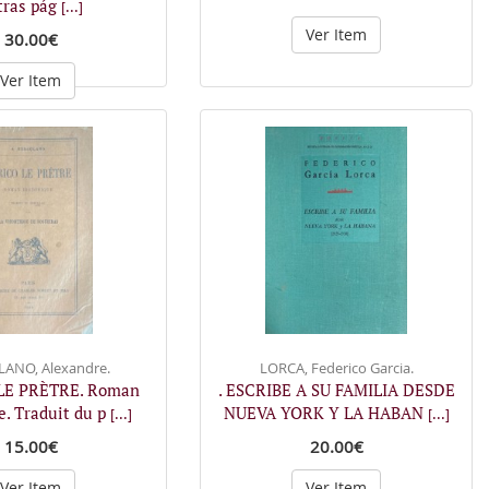
tras pág
[...]
Ver Item
30.00€
Ver Item
ANO, Alexandre.
LORCA, Federico Garcia.
 LE PRÈTRE. Roman
. ESCRIBE A SU FAMILIA DESDE
e. Traduit du p
NUEVA YORK Y LA HABAN
[...]
[...]
15.00€
20.00€
Ver Item
Ver Item