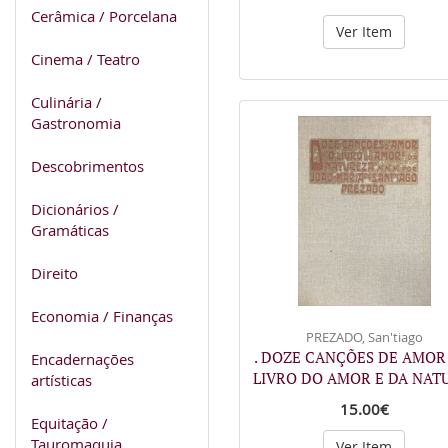
Cerâmica / Porcelana
Ver Item
Cinema / Teatro
Culinária /
Gastronomia
Descobrimentos
Dicionários /
Gramáticas
Direito
Economia / Finanças
PREZADO, San'tiago
. DOZE CANÇÕES DE AMOR
Encadernações
LIVRO DO AMOR E DA NAT
artísticas
15.00€
Equitação /
Tauromaquia
Ver Item