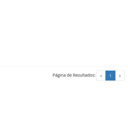
Página de Resultados:
(current)
«
1
»