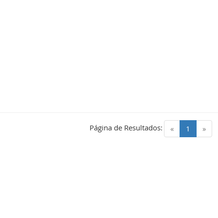
Página de Resultados:
(current)
«
1
»