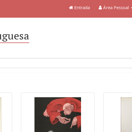
Entrada
Área Pessoal
uguesa