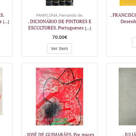
S.
. FRANCISCO
PAMPLONA, Fernando de.
os
. DICIONÁRIO DE PINTORES E
Desenh
[...]
ESCULTORES. Portugueses
[...]
70.00€
Ver Item
. JOSÉ DE GUIMARÃES. Por mares
. JUL