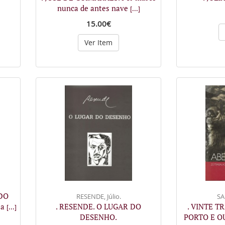
nunca de antes nave
[...]
15.00€
Ver Item
DO
RESENDE, Júlio.
SA
Ca
. RESENDE. O LUGAR DO
. VINTE T
[...]
DESENHO.
PORTO E O