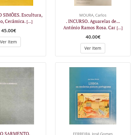
 SIMÕES. Escultura,
MOURA, Carlos
o, Cerâmica.
. INCURSO. Aguarelas de...
[...]
António Ramos Rosa. Car
[...]
45.00€
40.00€
Ver Item
Ver Item
IÃO SARMENTO.
FERREIRA, José Gomes