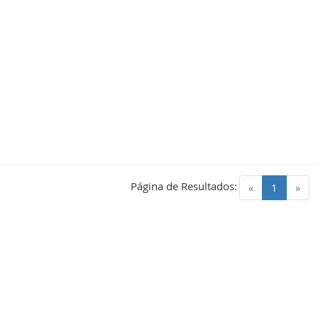
Página de Resultados:
(current)
«
1
»