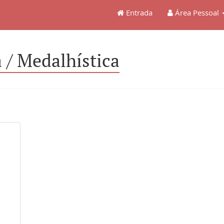
Entrada
Área Pessoal
/ Medalhística