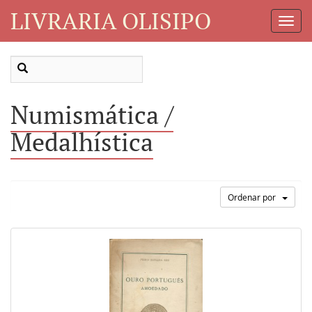
LIVRARIA OLISIPO
Toggl
Navig
Numismática /
Medalhística
Ordenar por