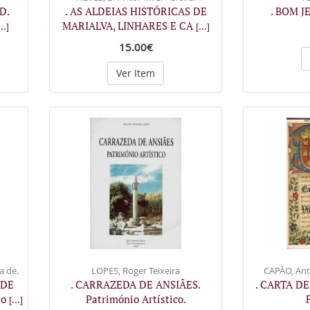
D.
. AS ALDEIAS HISTÓRICAS DE
. BOM J
MARIALVA, LINHARES E CA
...]
[...]
15.00€
Ver Item
a de.
LOPES, Roger Teixeira
CAPÃO, Ant
 DE
. CARRAZEDA DE ANSIÃES.
. CARTA D
ao
Património Artístico.
[...]