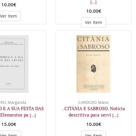
[...]
10.00€
10.00€
Ver Item
Ver Item
IRO, Margarida
CARDOZO, Mário
O E A SUA FESTA DAS
. CITÂNIA E SABROSO. Noticia
 Elementos pa
descritiva para servi
[...]
[...]
15.00€
10.00€
Ver Item
Ver Item