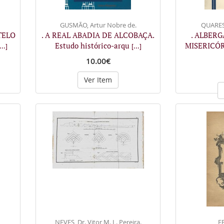
GUSMÃO, Artur Nobre de.
QUARES
TELO
. A REAL ABADIA DE ALCOBAÇA.
. ALBERG
Estudo histórico-arqu
MISERICÓR
...]
[...]
10.00€
Ver Item
NEVES, Dr. Vitor M. L. Pereira.
FE