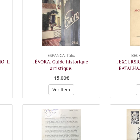
ESPANCA, Túlio
BECK
. II
. ÉVORA. Guide historique-
. EXCURSI
artistique.
BATALHA. 
15.00€
Ver Item