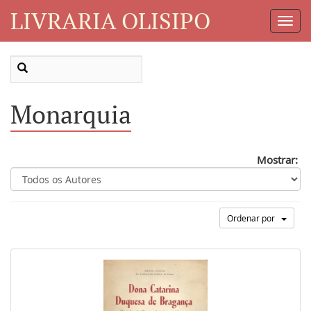
LIVRARIA OLISIPO
Toggl
Navig
Monarquia
Mostrar:
Ordenar por