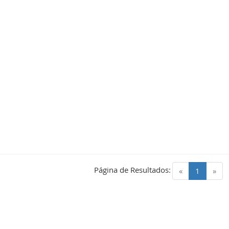
Página de Resultados:
(current)
«
1
»