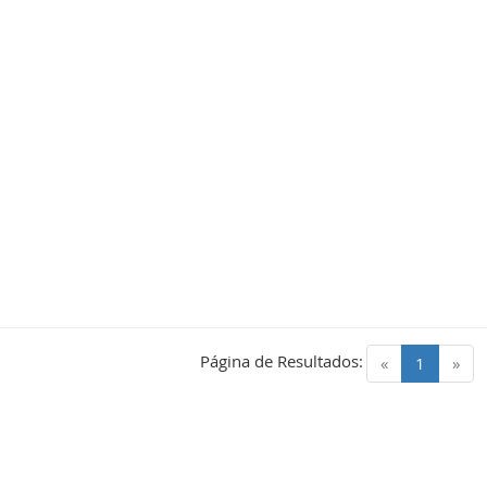
Página de Resultados:
(current)
«
1
»