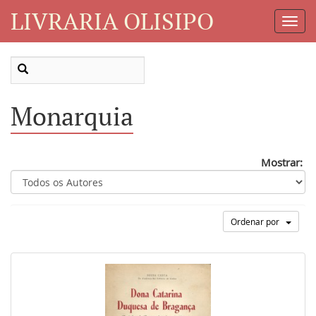
LIVRARIA OLISIPO
Toggl
Navig
Monarquia
Mostrar:
Ordenar por