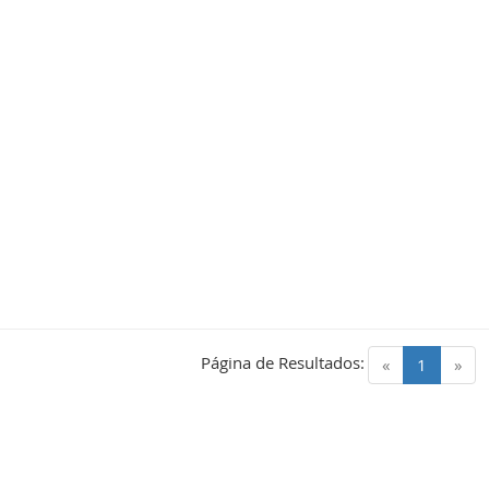
Página de Resultados:
(current)
«
1
»