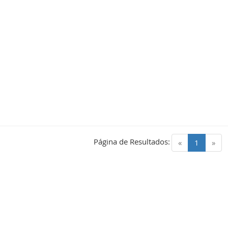
Página de Resultados:
(current)
«
1
»