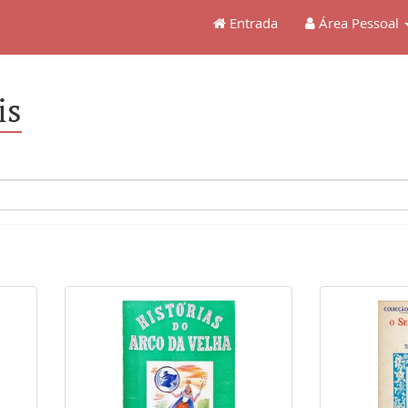
Entrada
Área Pessoal
is