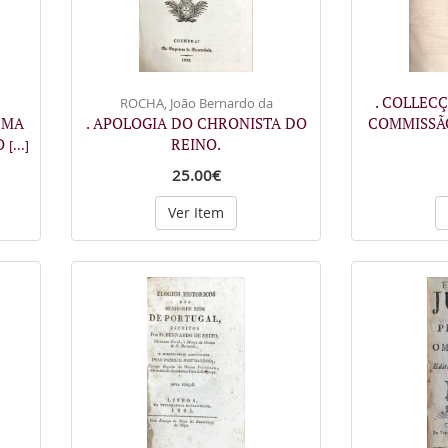
. COLLEC
u
ROCHA, João Bernardo da
EMA
. APOLOGIA DO CHRONISTA DO
COMMISSÃO
O
REINO.
[...]
25.00€
Ver Item