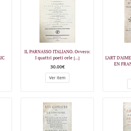
IL PARNASSO ITALIANO. Ovvero:
IC
I quattri poeti cele
L'ART D'AIM
[...]
EN FRA
30.00€
Ver Item