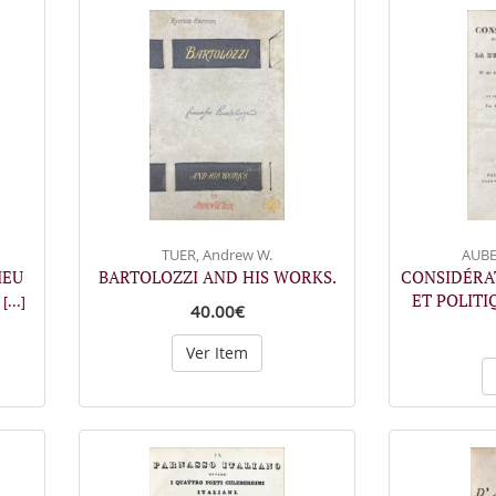
TUER, Andrew W.
AUBE
MEU
BARTOLOZZI AND HIS WORKS.
CONSIDÉRA
M
ET POLITI
[...]
40.00€
Ver Item