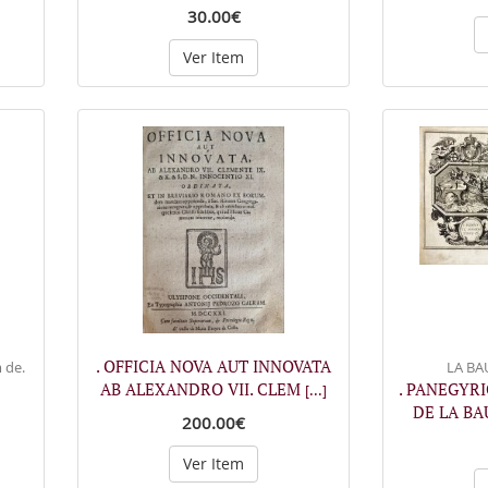
30.00€
Ver Item
. OFFICIA NOVA AUT INNOVATA
 de.
LA BAU
AB ALEXANDRO VII. CLEM
. PANEGYRI
[...]
DE LA BA
200.00€
Ver Item