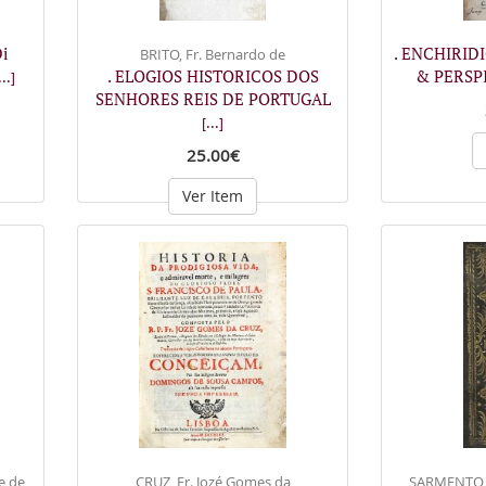
i
. ENCHIRID
BRITO, Fr. Bernardo de
. ELOGIOS HISTORICOS DOS
& PERSP
...]
SENHORES REIS DE PORTUGAL
[...]
25.00€
Ver Item
e de
CRUZ, Fr. Jozé Gomes da
SARMENTO, F