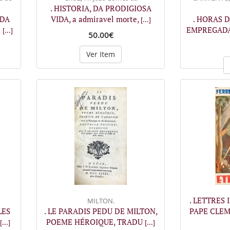
. HISTORIA, DA PRODIGIOSA
 DA
VIDA, a admiravel morte,
. HORAS 
[...]
a
EMPREGADA
[...]
50.00€
Ver Item
. LETTRES
MILTON.
LES
. LE PARADIS PEDU DE MILTON,
PAPE CLEM
POEME HÉROIQUE, TRADU
[...]
[...]