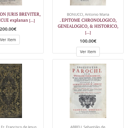
ION JURIS BREVITER,
BONUCCI, Antonio Maria
ICUE explanan
. EPITOME CHRONOLOGICO,
[...]
GENEALOGICO, & HISTORICO,
200.00€
[...]
Ver Item
100.00€
Ver Item
r. Francisco de Jesus
ABREU, Sebastião de.