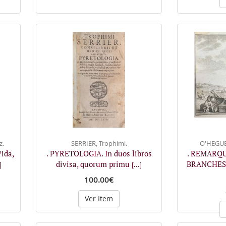
z.
SERRIER, Trophimi.
O'HEGUER
ida,
. PYRETOLOGIA. In duos libros
. REMARQU
divisa, quorum primu
BRANCHES
]
[...]
100.00€
Ver Item