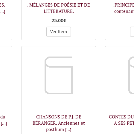
ES.
. MÉLANGES DE POÉSIE ET DE
. PRINCIP
LITTÉRATURE.
contenant
[...]
25.00€
Ver Item
du
CHANSONS DE P.J. DE
CONTES DU 
a
BÉRANGER. Anciennes et
A SES PE
[...]
posthum
[...]