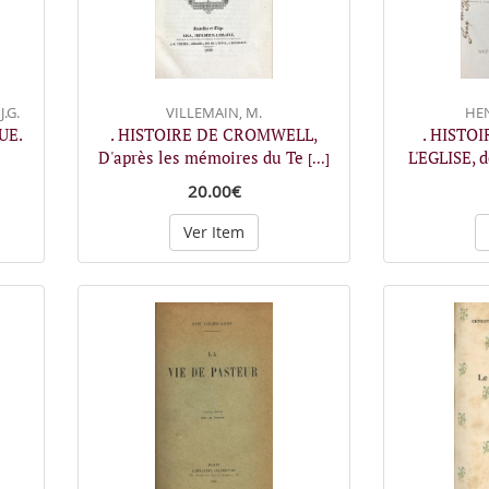
.G.
VILLEMAIN, M.
HEN
UE.
. HISTOIRE DE CROMWELL,
. HISTO
D'après les mémoires du Te
L'EGLISE, 
[...]
20.00€
Ver Item