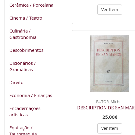
Cerâmica / Porcelana
Ver Item
Cinema / Teatro
Culinária /
Gastronomia
Descobrimentos
Dicionários /
Gramáticas
Direito
Economia / Finanças
BUTOR, Michel.
DESCRIPTION DE SAN MAR
Encadernações
artísticas
25.00€
Equitação /
Ver Item
Tauromaquia