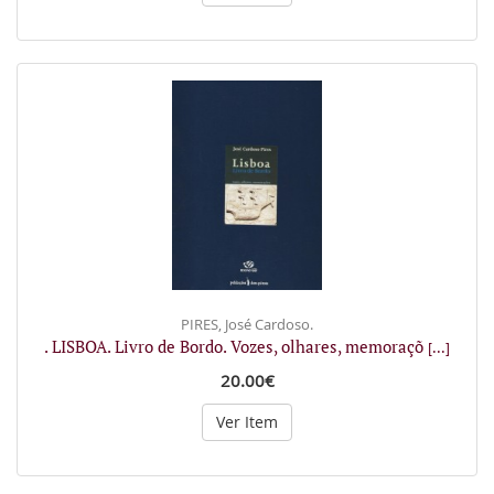
PIRES, José Cardoso.
. LISBOA. Livro de Bordo. Vozes, olhares, memoraçõ
[...]
20.00€
Ver Item