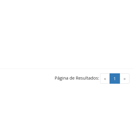
Página de Resultados:
(current)
«
1
»