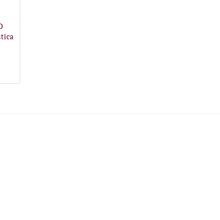
O
tica