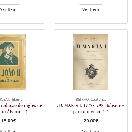
Ver Item
Ver Item
CEAU, Elaine.
BEIRÃO, Caetano.
 Tradução do inglês de
. D. MARIA I. 1777-1792. Subsidios
nio Álvaro
para a revisão
[...]
[...]
15.00€
20.00€
Ver Item
Ver Item