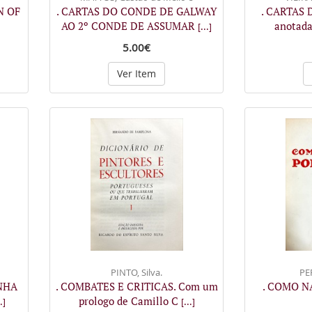
N OF
. CARTAS DO CONDE DE GALWAY
. CARTAS D
AO 2º CONDE DE ASSUMAR
anotada
[...]
5.00€
Ver Item
PINTO, Silva.
PE
INHA
. COMBATES E CRITICAS. Com um
. COMO N
prologo de Camillo C
.]
[...]