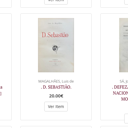
MAGALHÃES, Luis de
SÁ, 
 a
. D. SEBASTIÃO.
. DEFEZ
NACION
.]
20.00€
MO
Ver Item