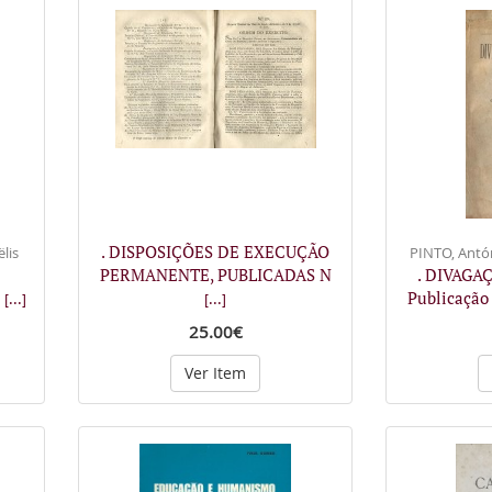
. DISPOSIÇÕES DE EXECUÇÃO
lis
PINTO, Antón
PERMANENTE, PUBLICADAS N
. DIVAGA
L
Publicação
[...]
[...]
25.00€
Ver Item