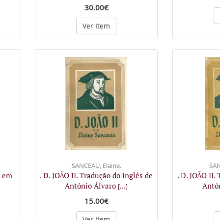
30.00€
Ver Item
SANCEAU, Elaine.
SAN
o em
. D. JOÃO II. Tradução do inglês de
. D. JOÃO II.
António Álvaro
Antó
[...]
15.00€
Ver Item