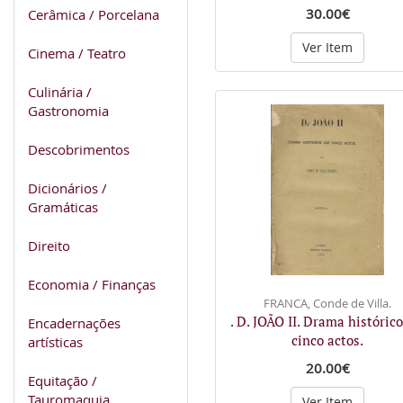
30.00€
Cerâmica / Porcelana
Ver Item
Cinema / Teatro
Culinária /
Gastronomia
Descobrimentos
Dicionários /
Gramáticas
Direito
Economia / Finanças
FRANCA, Conde de Villa.
. D. JOÃO II. Drama históric
Encadernações
cinco actos.
artísticas
20.00€
Equitação /
Tauromaquia
Ver Item