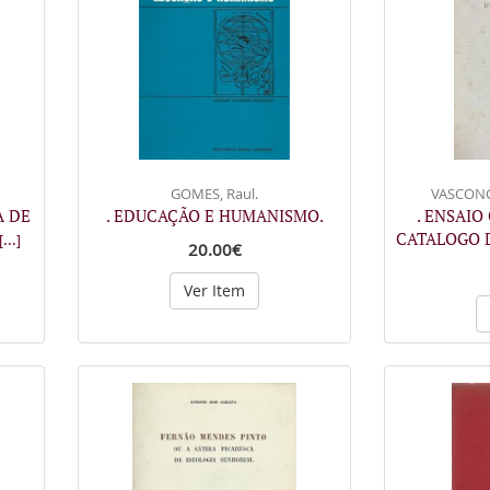
GOMES, Raul.
VASCONC
A DE
. EDUCAÇÃO E HUMANISMO.
. ENSAIO
CATALOGO D
[...]
20.00€
Ver Item