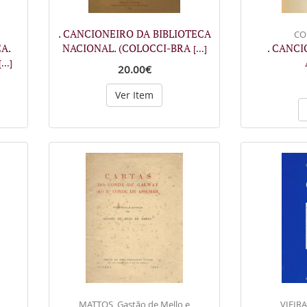
. CANCIONEIRO DA BIBLIOTECA
COU
A.
NACIONAL. (COLOCCI-BRA
. CANC
[...]
[...]
20.00€
Ver Item
MATTOS, Gastão de Mello e
VIEIRA