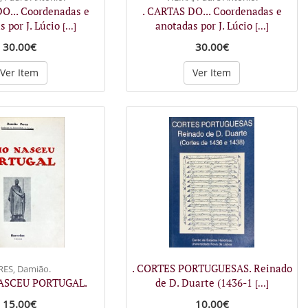
O... Coordenadas e
. CARTAS DO... Coordenadas e
s por J. Lúcio
anotadas por J. Lúcio
[...]
[...]
30.00€
30.00€
Ver Item
Ver Item
. CORTES PORTUGUESAS. Reinado
RES, Damião.
ASCEU PORTUGAL.
de D. Duarte (1436-1
[...]
15.00€
10.00€