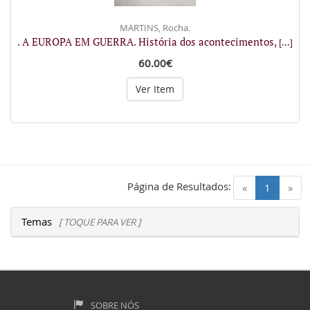
MARTINS, Rocha.
. A EUROPA EM GUERRA. História dos acontecimentos,
[...]
60.00€
Ver Item
Página de Resultados:
(current)
«
1
»
Temas
[ TOQUE PARA VER ]
SOBRE NÓS