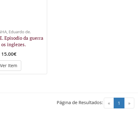
A, Eduardo de.
. Episodio da guerra
os inglezes.
15.00€
Ver Item
Página de Resultados:
(current)
«
1
»