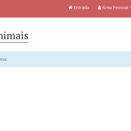
Entrada
Área Pessoal
nimais
ema.