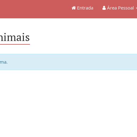
Entrada
Área Pessoal
nimais
ema.