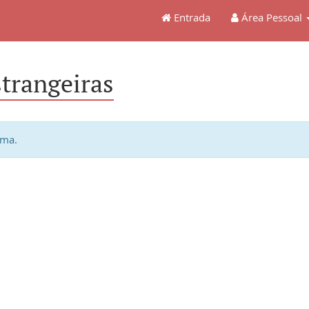
Entrada
Área Pessoal
strangeiras
ema.