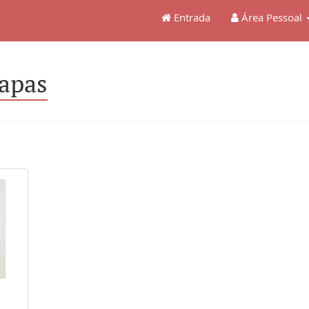
Entrada
Área Pessoal
apas