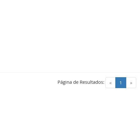
Página de Resultados:
(current)
«
1
»