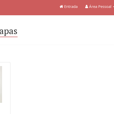
Entrada
Área Pessoal
apas