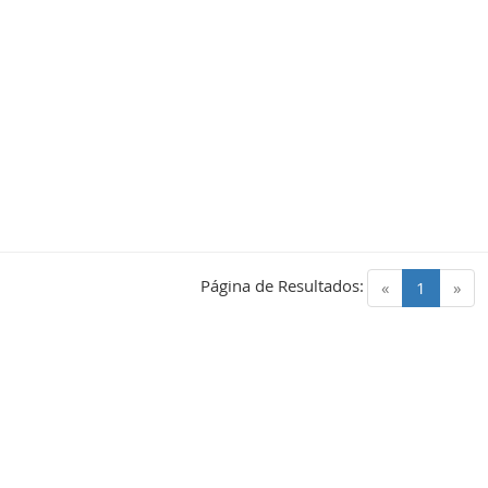
Página de Resultados:
(current)
«
1
»