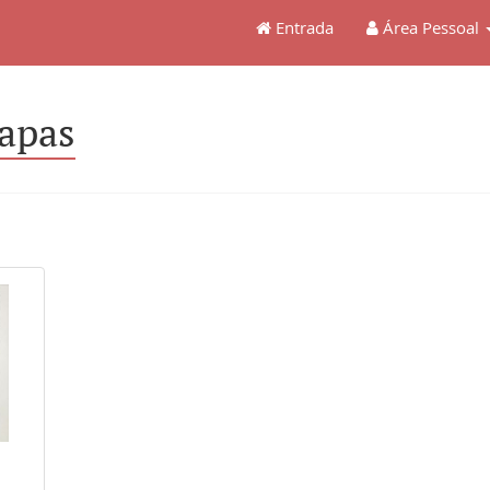
Entrada
Área Pessoal
apas