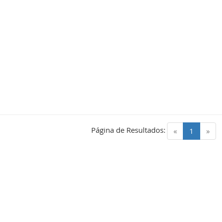
Página de Resultados:
(current)
«
1
»