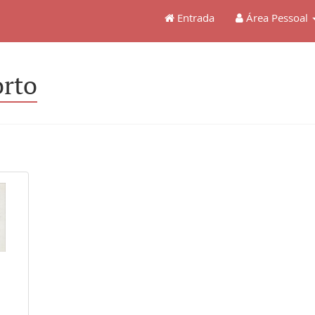
Entrada
Área Pessoal
orto