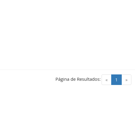
Página de Resultados:
(current)
«
1
»