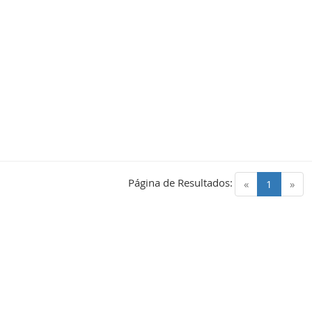
Página de Resultados:
(current)
«
1
»