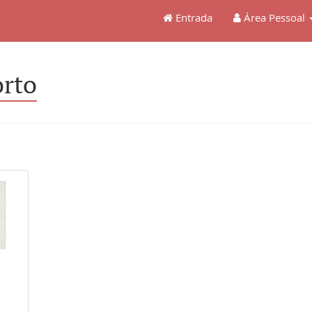
Entrada
Área Pessoal
orto