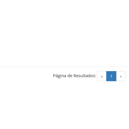
Página de Resultados:
(current)
«
1
»