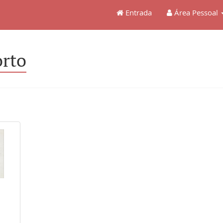
Entrada
Área Pessoal
orto