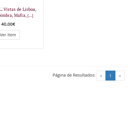
 Vistas de Lisboa,
oimbra, Mafra,
[...]
40.00€
Ver Item
Página de Resultados:
(current)
«
1
»