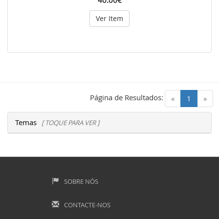
40.00€
Ver Item
Página de Resultados:
(current)
«
1
»
Temas
[ TOQUE PARA VER ]
SOBRE NÓS
CONTACTE-NOS