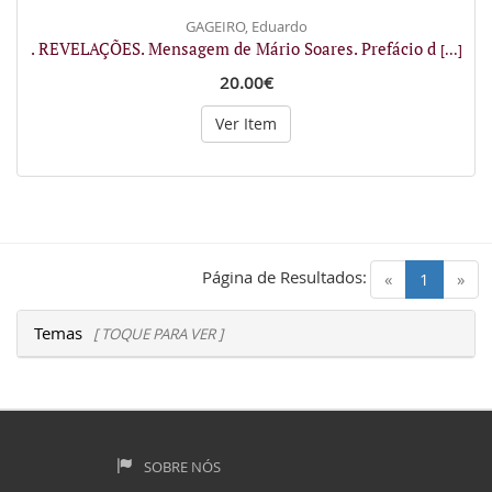
GAGEIRO, Eduardo
. REVELAÇÕES. Mensagem de Mário Soares. Prefácio d
[...]
20.00€
Ver Item
Página de Resultados:
(current)
«
1
»
Temas
[ TOQUE PARA VER ]
SOBRE NÓS