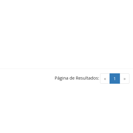
Página de Resultados:
(current)
«
1
»