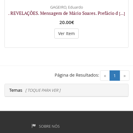
GAGEIRO, Eduardo
. REVELAÇÕES. Mensagem de Mário Soares. Prefácio d
[...]
20.00€
Ver Item
Página de Resultados:
(current)
«
1
»
Temas
[ TOQUE PARA VER ]
SOBRE NÓS