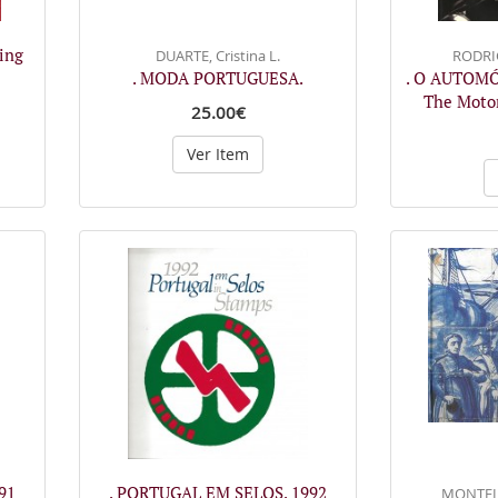
ing
DUARTE, Cristina L.
RODRIG
. MODA PORTUGUESA.
. O AUTOM
The Motor
25.00€
Ver Item
91
. PORTUGAL EM SELOS. 1992
MONTEIR