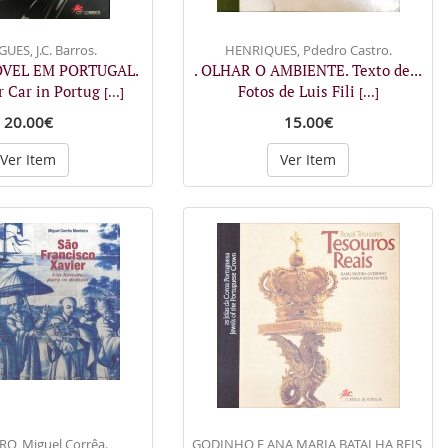
UES, J.C. Barros.
HENRIQUES, Pdedro Castro.
ÓVEL EM PORTUGAL.
. OLHAR O AMBIENTE. Texto de...
 Car in Portug
Fotos de Luis Fili
[...]
[...]
20.00€
15.00€
Ver Item
Ver Item
O, Miguel Corrêa.
GODINHO E ANA MARIA BATALHA REIS,