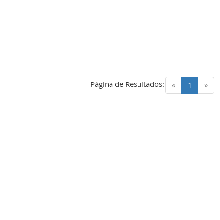
Página de Resultados:
(current)
«
1
»