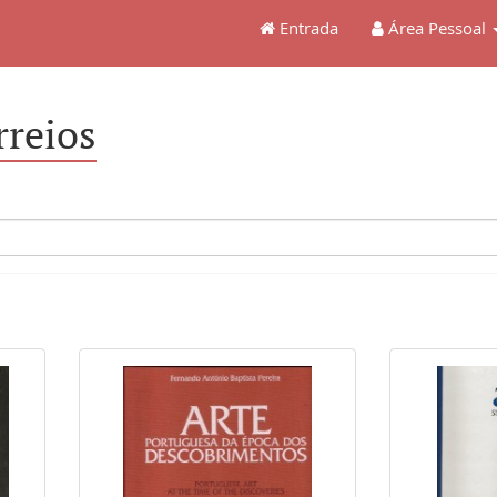
Entrada
Área Pessoal
rreios