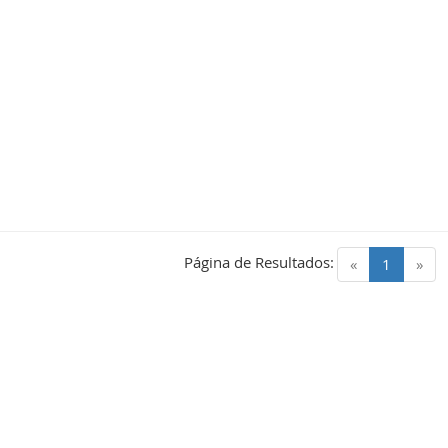
Página de Resultados:
(current)
«
1
»