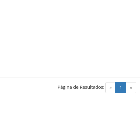
Página de Resultados:
(current)
«
1
»