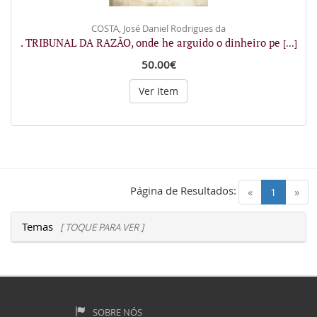
COSTA, José Daniel Rodrigues da
. TRIBUNAL DA RAZÃO, onde he arguido o dinheiro pe
[...]
50.00€
Ver Item
Página de Resultados:
(current)
«
1
»
Temas
[ TOQUE PARA VER ]
SOBRE NÓS