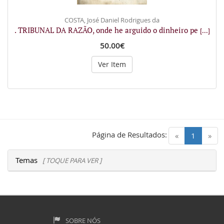
COSTA, José Daniel Rodrigues da
. TRIBUNAL DA RAZÃO, onde he arguido o dinheiro pe
[...]
50.00€
Ver Item
Página de Resultados:
(current)
«
1
»
Temas
[ TOQUE PARA VER ]
SOBRE NÓS