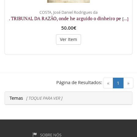
COSTA, José Daniel Rodrigues da
. TRIBUNAL DA RAZÃO, onde he arguido o dinheiro pe
[...]
50.00€
Ver Item
Página de Resultados:
(current)
«
1
»
Temas
[ TOQUE PARA VER ]
SOBRE NÓS