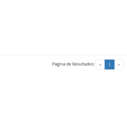
Página de Resultados:
(current)
«
1
»