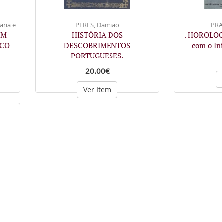
ria e
PERES, Damião
PRA
UM
HISTÓRIA DOS
. HOROLOG
ICO
DESCOBRIMENTOS
com o In
PORTUGUESES.
20.00€
Ver Item