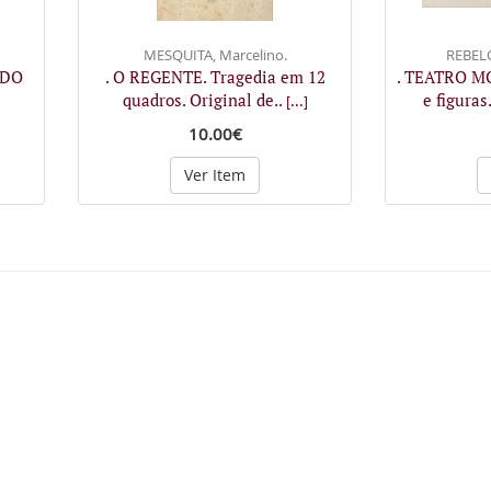
MESQUITA, Marcelino.
REBELO
 DO
. O REGENTE. Tragedia em 12
. TEATRO M
quadros. Original de..
e figura
[...]
10.00€
Ver Item