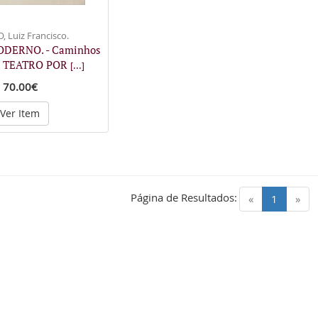
, Luiz Francisco.
ODERNO. - Caminhos
s. TEATRO POR
[...]
70.00€
Ver Item
Página de Resultados:
(current)
«
1
»