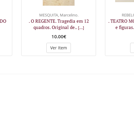
MESQUITA, Marcelino.
REBELO
 DO
. O REGENTE. Tragedia em 12
. TEATRO M
quadros. Original de..
e figura
[...]
10.00€
Ver Item