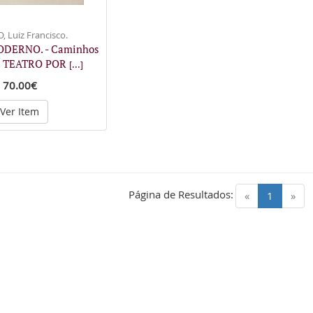
, Luiz Francisco.
ODERNO. - Caminhos
s. TEATRO POR
[...]
70.00€
Ver Item
Página de Resultados:
(current)
«
1
»