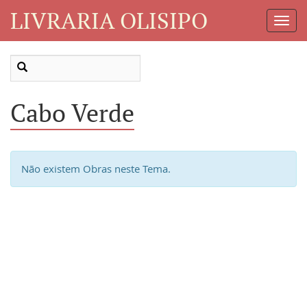
LIVRARIA OLISIPO
Toggl
Navig
Cabo Verde
Não existem Obras neste Tema.