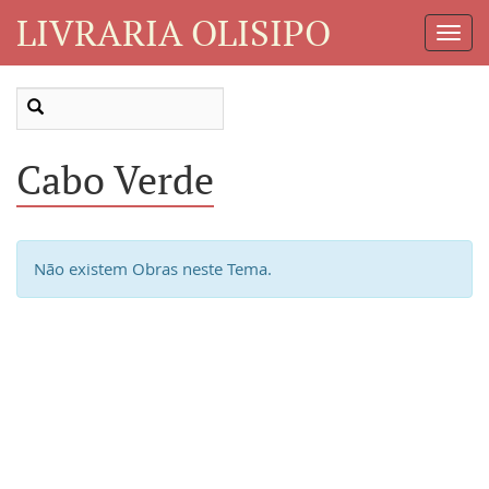
LIVRARIA OLISIPO
Toggl
Navig
Cabo Verde
Não existem Obras neste Tema.