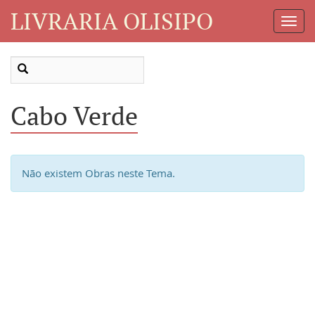
LIVRARIA OLISIPO
Toggl
Navig
Cabo Verde
Não existem Obras neste Tema.