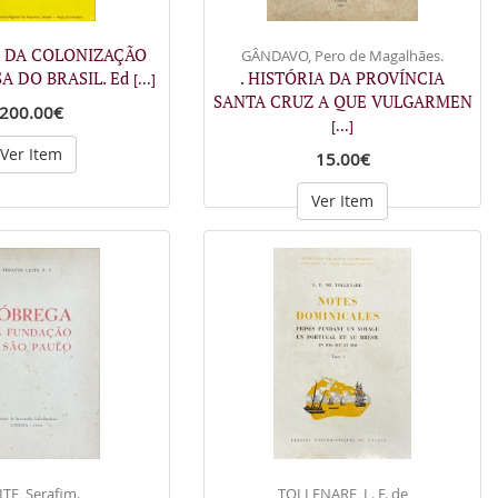
A DA COLONIZAÇÃO
GÂNDAVO, Pero de Magalhães.
A DO BRASIL. Ed
. HISTÓRIA DA PROVÍNCIA
[...]
SANTA CRUZ A QUE VULGARMEN
200.00€
[...]
Ver Item
15.00€
Ver Item
ITE, Serafim.
TOLLENARE, L. F. de