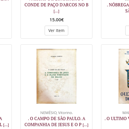
CONDE DE PAÇO D'ARCOS NO B
. NÓBREGA
S
[...]
15.00€
Ver Item
NEMÉSIO, Vitorino.
MAR
A
. O CAMPO DE SÃO PAULO. A
. O ULTIMO
PL
COMPANHIA DE JESUS E O P
[...]
[...]