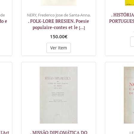
. HISTÓRI
 de
NERY, Frederico Jose de Santa-Anna.
do e
. FOLK-LORE BRESIEN. Poesie
PORTUGUES
populaire-contes et le
]
[...]
150.00€
Ver Item
L'Art
. MISSÃO DIPLOMÁTICA DO
LE