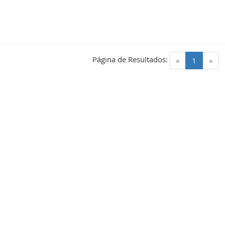
Página de Resultados:
(current)
«
1
»