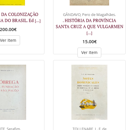
A DA COLONIZAÇÃO
GÂNDAVO, Pero de Magalhães.
A DO BRASIL. Ed
. HISTÓRIA DA PROVÍNCIA
[...]
SANTA CRUZ A QUE VULGARMEN
200.00€
[...]
Ver Item
15.00€
Ver Item
ITE, Serafim.
TOLLENARE, L. F. de