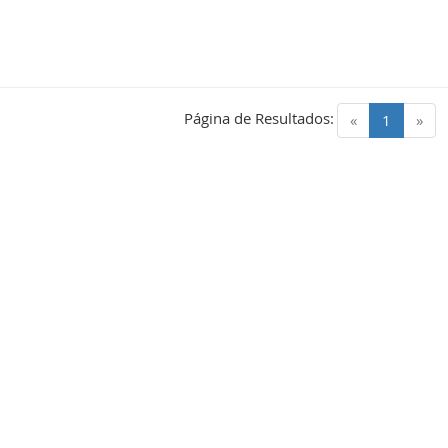
Página de Resultados:
(current)
«
1
»