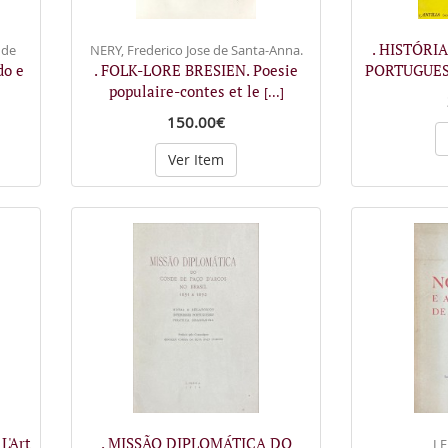
. HISTÓRI
 de
NERY, Frederico Jose de Santa-Anna.
do e
. FOLK-LORE BRESIEN. Poesie
PORTUGUES
populaire-contes et le
]
[...]
150.00€
Ver Item
L'Art
. MISSÃO DIPLOMÁTICA DO
LE