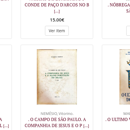
CONDE DE PAÇO D'ARCOS NO B
. NÓBREGA
S
[...]
15.00€
Ver Item
NEMÉSIO, Vitorino.
MAR
A
. O CAMPO DE SÃO PAULO. A
. O ULTIMO
PL
COMPANHIA DE JESUS E O P
[...]
[...]